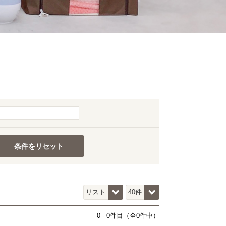
条件をリセット
0
-
0
件目（全0件中）