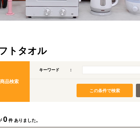
フトタオル
キーワード
：
商品検索
この条件で検索
0
が
件 ありました。