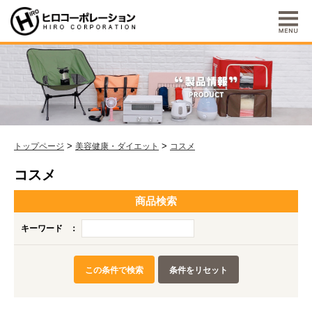
>
>
トップページ
美容健康・ダイエット
コスメ
コスメ
商品検索
キーワード
：
この条件で検索
条件をリセット