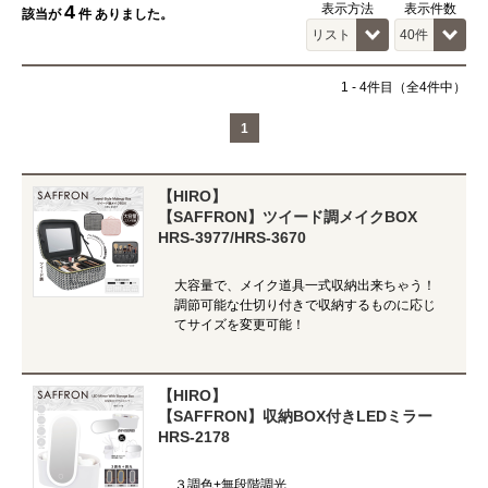
4
表示方法
表示件数
該当が
件 ありました。
1
-
4
件目（全4件中）
1
【HIRO】
【SAFFRON】ツイード調メイクBOX
HRS-3977/HRS-3670
大容量で、メイク道具一式収納出来ちゃう！
調節可能な仕切り付きで収納するものに応じ
てサイズを変更可能！
【HIRO】
【SAFFRON】収納BOX付きLEDミラー
HRS-2178
３調色+無段階調光