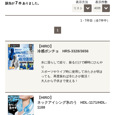
7
表示方法
表示件数
該当が
件 ありました。
1
-
7
件目（全7件中）
1
【HIRO】
冷感ポンチョ HRS-3328/3656
水に濡らして絞り、振るだけで瞬時にひんや
り
スポーツやライブ時に使用して冷たさが弱ま
っても、再度振れば冷たさが復活！
大人から子供まで使える！
【HIRO】
ネックアイシング氷のう HDL-1171/HDL-
1188