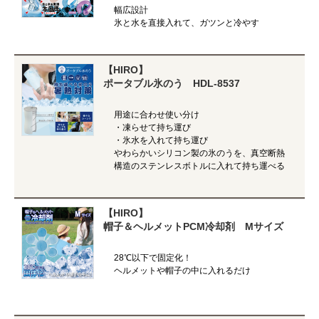
幅広設計
氷と水を直接入れて、ガツンと冷やす
【HIRO】
ポータブル氷のう HDL-8537
用途に合わせ使い分け
・凍らせて持ち運び
・氷水を入れて持ち運び
やわらかいシリコン製の氷のうを、真空断熱
構造のステンレスボトルに入れて持ち運べる
【HIRO】
帽子＆ヘルメットPCM冷却剤 Mサイズ
28℃以下で固定化！
ヘルメットや帽子の中に入れるだけ