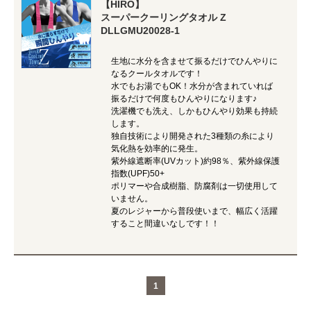
【HIRO】
スーパークーリングタオル Z
DLLGMU20028-1
生地に水分を含ませて振るだけでひんやりに
なるクールタオルです！
水でもお湯でもOK！水分が含まれていれば
振るだけで何度もひんやりになります♪
洗濯機でも洗え、しかもひんやり効果も持続
します。
独自技術により開発された3種類の糸により
気化熱を効率的に発生。
紫外線遮断率(UVカット)約98％、紫外線保護
指数(UPF)50+
ポリマーや合成樹脂、防腐剤は一切使用して
いません。
夏のレジャーから普段使いまで、幅広く活躍
すること間違いなしです！！
1