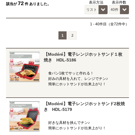
72
表示方法
表示件数
該当が
件 ありました。
1
-
40
件目（全72件中）
1
2
【Modéré】電子レンジホットサンド１枚
焼き HDL-5186
食パン1枚でサッと作れる！
好みの具材を入れて、レンジでチン♪
簡単にホットサンドが出来上がり！
【Modéré】電子レンジホットサンド2枚焼
き HDL-5179
好きな具材を挟んでチン♪
簡単にホットサンドが出来上がり！