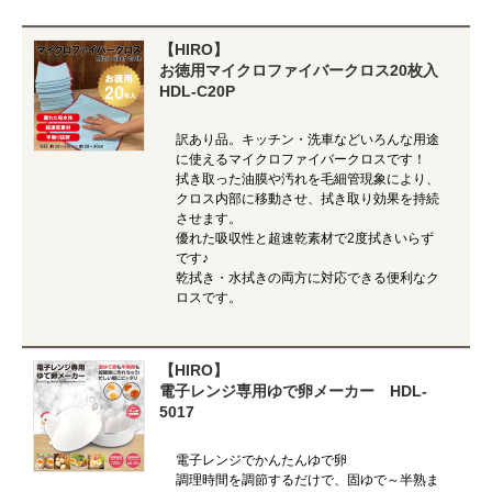
【HIRO】
お徳用マイクロファイバークロス20枚入
HDL-C20P
訳あり品。キッチン・洗車などいろんな用途
に使えるマイクロファイバークロスです！
拭き取った油膜や汚れを毛細管現象により、
クロス内部に移動させ、拭き取り効果を持続
させます。
優れた吸収性と超速乾素材で2度拭きいらず
です♪
乾拭き・水拭きの両方に対応できる便利なク
ロスです。
【HIRO】
電子レンジ専用ゆで卵メーカー HDL-
5017
電子レンジでかんたんゆで卵
調理時間を調節するだけで、固ゆで～半熟ま