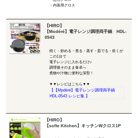
・内装用クロス
【HIRO】
【Modéré】電子レンジ調理両手鍋 HDL-
0543
焼く・炒める・煮る・蒸す・茹でる・炊くが
この1台で
電子レンジに入れるだけ♪
調理後そのまま食卓へ
煮物や汁物に便利な深型！
▼▼レシピはこちら▼▼
【【Mpdéré】電子レンジ調理両手鍋
HDL-0543 レシピ集 】
【HIRO】
【sofle Kitchen】キッチンWクロス1P