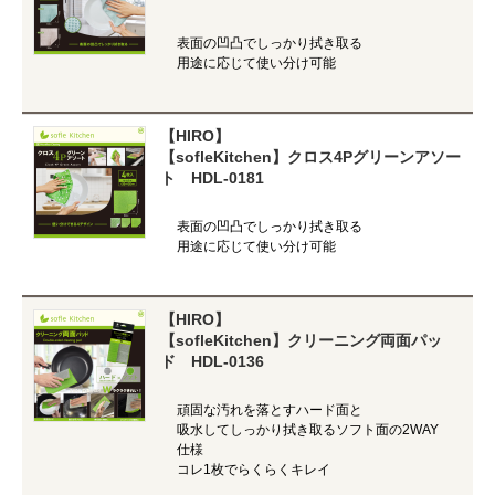
表面の凹凸でしっかり拭き取る
用途に応じて使い分け可能
【HIRO】
【sofleKitchen】クロス4Pグリーンアソー
ト HDL-0181
表面の凹凸でしっかり拭き取る
用途に応じて使い分け可能
【HIRO】
【sofleKitchen】クリーニング両面パッ
ド HDL-0136
頑固な汚れを落とすハード面と
吸水してしっかり拭き取るソフト面の2WAY
仕様
コレ1枚でらくらくキレイ