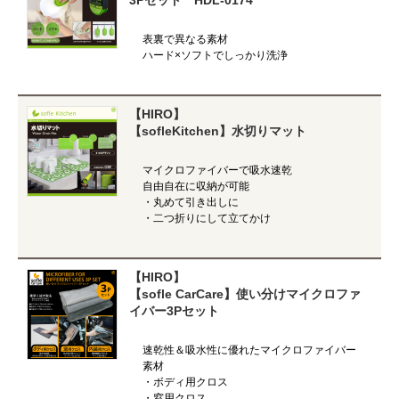
3Pセット HDL-0174
表裏で異なる素材
ハード×ソフトでしっかり洗浄
【HIRO】
【sofleKitchen】水切りマット
マイクロファイバーで吸水速乾
自由自在に収納が可能
・丸めて引き出しに
・二つ折りにして立てかけ
【HIRO】
【sofle CarCare】使い分けマイクロファ
イバー3Pセット
速乾性＆吸水性に優れたマイクロファイバー
素材
・ボディ用クロス
・窓用クロス