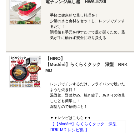
電子レンジ蒸し器 HWA-5789
手軽に健康的な蒸し料理を！
少量の水と食材をセットし、レンジでチンす
るだけ！
調理後も手元を押すだけで蓋が開くため、蒸
気が手に触れず安全に取り扱える
【HIRO】
【Modéré】らくらくクック 深型 RRK-
MD
レンジでチンするだけ、フライパンで焼いた
ような焼き目！
温野菜、野菜炒め、焼き餃子、あさりの酒蒸
しなども簡単に！
深型なので鍋物にも！
▼▼レシピはこちら▼▼
【【Modéré】らくらくクック 深型
RRK-MD レシピ集 】