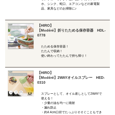
ホ、シンク、蛇口、エアコンなどの家電製
品、家具などのお掃除に♪
【HIRO】
【Modéré】折りたためる保存容器 HDL-
0778
たためる保存容器！
たたんで収納！
使い終わってたたんで持ち帰り！
【HIRO】
【Modéré】2WAYオイルスプレー HED-
0310
スプレーとして、オイル差しとして2WAYで
使える！
・少量の油を均一に噴射
・漏れ防止
・約4.4cm口径でたっぷりそそぐこともでき