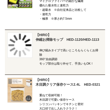
マイクロファイバーの細かな繊維
優れた吸水性と速乾力
・超吸水 ※自社従来品と比較して
・速乾力
・極厚 ※厚さ約7.5mm
【HIRO】
伸縮お掃除モップ HED-1120/HED-1113
伸び縮みタイプで高いところもらくらくお掃
除
360°自由調節
モップ部分は取り外せて、手洗いもOK！
【HIRO】
木目調クリア保存ケース2.4L HED-0321
重ねて収納可能！
木目調で可愛い保存ケース
シリコンパッキンでキチンと密封
大口径で出し入れラクラク！