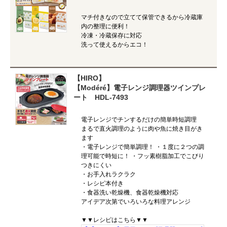
マチ付きなので立てて保管できるから冷蔵庫
内の整理に便利！
冷凍・冷蔵保存に対応
洗って使えるからエコ！
【HIRO】
【Modéré】電子レンジ調理器ツインプレ
ート HDL-7493
電子レンジでチンするだけの簡単時短調理
まるで直火調理のように肉や魚に焼き目がき
ます
・電子レンジで簡単調理！ ・１度に２つの調
理可能で時短に！ ・フッ素樹脂加工でこびり
つきにくい
・お手入れラクラク
・レシピ本付き
・食器洗い乾燥機、食器乾燥機対応
アイデア次第でいろいろな料理アレンジ
▼▼レシピはこちら▼▼