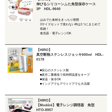
伸びるシリコーンふた角型保存ケース
3P HDL-9640
はみでた食材をきっちり密閉
3サイズセットで使わない時は1つにまとめて
収納！
食洗器・電子レンジOK
【HIRO】
真空断熱ステンレスジョッキ600ml HDL-
0178
■安心のステンレス製
■真空二重構造で長時間温度をキープ
■保温・保冷OK
■インドアでもアウトドアでも大活躍
【HIRO】
【Modéré】電子レンジ調理器 角型
HTO-8957