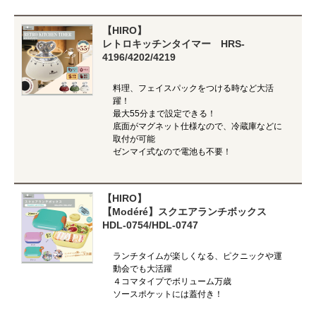
【HIRO】
レトロキッチンタイマー HRS-
4196/4202/4219
料理、フェイスパックをつける時など大活
躍！
最大55分まで設定できる！
底面がマグネット仕様なので、冷蔵庫などに
取付が可能
ゼンマイ式なので電池も不要！
【HIRO】
【Modéré】スクエアランチボックス
HDL-0754/HDL-0747
ランチタイムが楽しくなる、ピクニックや運
動会でも大活躍
４コマタイプでボリューム万歳
ソースポケットには蓋付き！