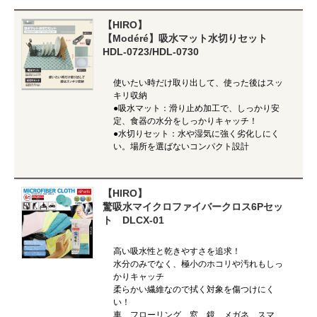
【HIRO】
【Modéré】吸水マット水切りセット
HDL-0723/HDL-0730
使いたい時だけ取り出して、使った後はスッ
キリ収納
●吸水マット：滑り止め加工で、しっかり安
定、食器の水分をしっかりキャッチ！
●水切りセット：水や湿気に強く劣化しにく
い。場所を選ばないコンパクト設計
【HIRO】
驚吸水マイクロファイバークロス6Pセッ
ト DLCX-01
高い吸水性と乾きやすさを追求！
水分のみでなく、極小のホコリや汚れもしっ
かりキャッチ
柔らかい繊維なので拭く対象を傷つけにく
い！
車、フローリング、窓、鏡、メガネ、スマ