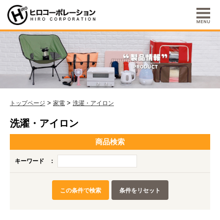
>
>
トップページ
家電
洗濯・アイロン
洗濯・アイロン
商品検索
キーワード
：
この条件で検索
条件をリセット