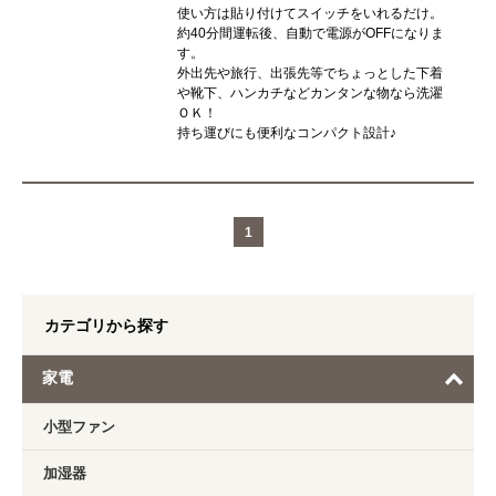
使い方は貼り付けてスイッチをいれるだけ。
約40分間運転後、自動で電源がOFFになりま
す。
外出先や旅行、出張先等でちょっとした下着
や靴下、ハンカチなどカンタンな物なら洗濯
ＯＫ！
持ち運びにも便利なコンパクト設計♪
1
カテゴリから探す
家電
小型ファン
加湿器