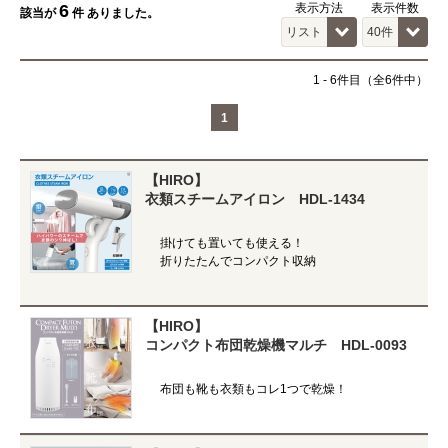
6
表示方法
表示件数
該当が
件 ありました。
1
-
6
件目（全6件中）
1
【HIRO】
衣類スチームアイロン HDL-1434
掛けても置いても使える！
折りたたんでコンパクト収納
【HIRO】
コンパクト布団乾燥機マルチ HDL-0093
布団も靴も衣類もコレ1つで乾燥！